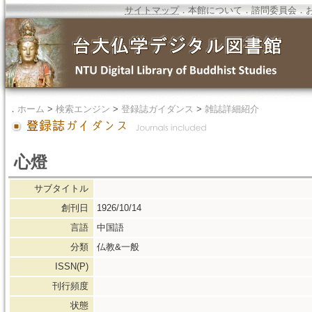
サイトマップ
．
本館について
．
諮問委員会
．
．
ホーム
>
検索エンジン
>
登録誌ガイダンス
>
雑誌詳細紹介
心燈
サブタイトル
創刊日
1926/10/14
言語
中国語
分類
仏教&一般
ISSN(P)
刊行頻度
状態