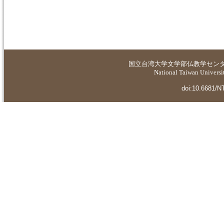
国立台湾大学
文学部仏教学セン
National Taiwan Universit
doi:10.6681/