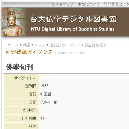
サイトマップ
．
本館について
．
諮問委員会
．
．
ホーム
>
検索エンジン
>
登録誌ガイダンス
>
雑誌詳細紹介
佛學旬刊
サブタイトル
創刊日
1922
言語
中国語
分類
仏教&一般
ISSN(P)
刊行頻度
旬刊
状態