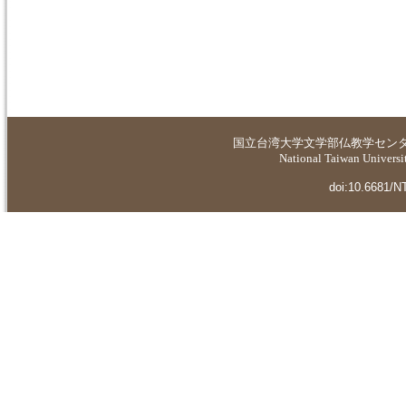
国立台湾大学
文学部仏教学セン
National Taiwan Universit
doi:10.6681/