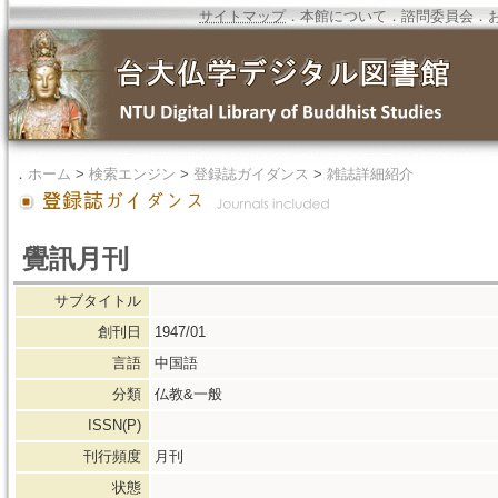
サイトマップ
．
本館について
．
諮問委員会
．
．
ホーム
>
検索エンジン
>
登録誌ガイダンス
>
雑誌詳細紹介
覺訊月刊
サブタイトル
創刊日
1947/01
言語
中国語
分類
仏教&一般
ISSN(P)
刊行頻度
月刊
状態