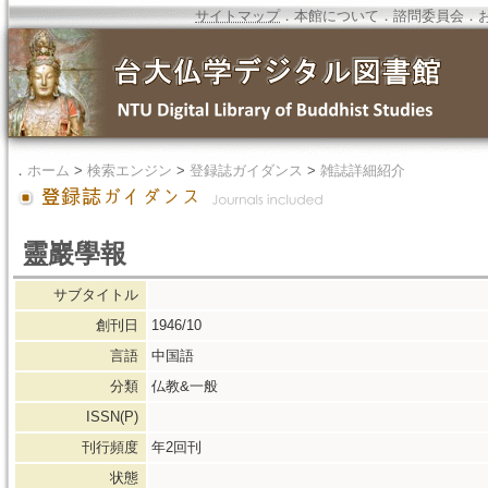
サイトマップ
．
本館について
．
諮問委員会
．
．
ホーム
>
検索エンジン
>
登録誌ガイダンス
>
雑誌詳細紹介
靈巖學報
サブタイトル
創刊日
1946/10
言語
中国語
分類
仏教&一般
ISSN(P)
刊行頻度
年2回刊
状態