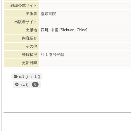
雑誌公式サイト
出版者
靈巖書院
出版者サイト
出版地
四川, 中國 [Sichuan, China]
内容紹介
その他
登録状況
計
1
巻号登録
更新日時
n.1 () - n.1 ()
n.1
()
6