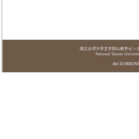
国立台湾大学
文学部仏教学セン
National Taiwan Universit
doi:10.6681/