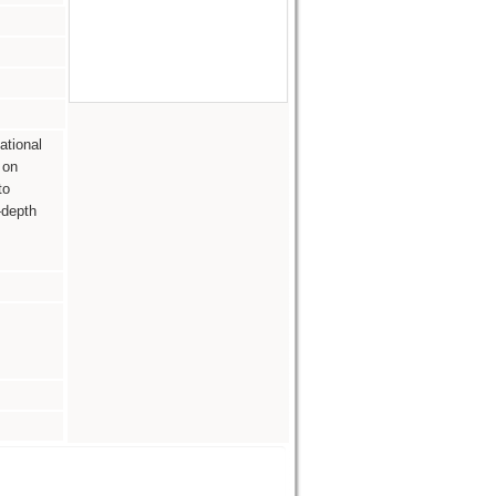
ational
 on
to
-depth