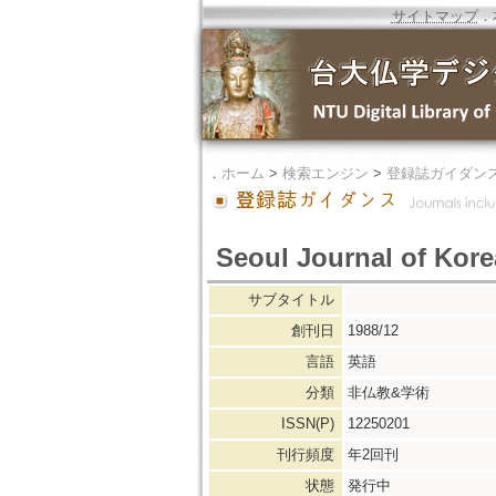
サイトマップ
．
．
ホーム
>
検索エンジン
>
登録誌ガイダン
Seoul Journal of Kore
サブタイトル
創刊日
1988/12
言語
英語
分類
非仏教&学術
ISSN(P)
12250201
刊行頻度
年2回刊
状態
発行中