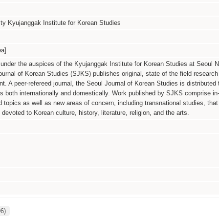
ity Kyujanggak Institute for Korean Studies
a]
 under the auspices of the Kyujanggak Institute for Korean Studies at Seoul N
ournal of Korean Studies (SJKS) publishes original, state of the field research
t. A peer-refereed journal, the Seoul Journal of Korean Studies is distributed 
ars both internationally and domestically. Work published by SJKS comprise in
 topics as well as new areas of concern, including transnational studies, that
devoted to Korean culture, history, literature, religion, and the arts.
06)