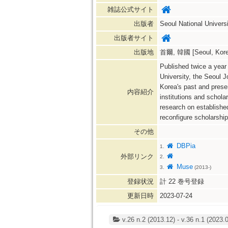
雑誌公式サイト
出版者
Seoul National Univers
出版者サイト
出版地
首爾, 韓國 [Seoul, Kore
Published twice a year
University, the Seoul J
Korea's past and presen
内容紹介
institutions and schol
research on established
reconfigure scholarship 
その他
DBPia
1.
外部リンク
2.
Muse
3.
(2013-)
登録状況
計
22
巻号登録
更新日時
2023-07-24
v.26 n.2 (2013.12) - v.36 n.1 (2023.