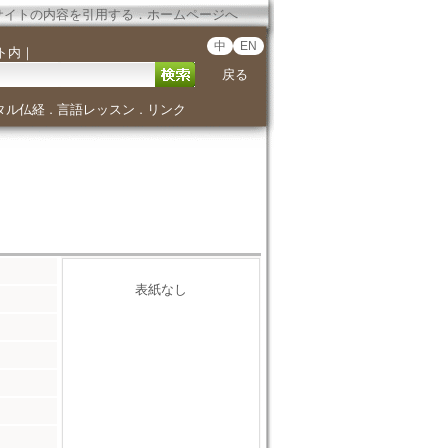
サイトの内容を引用する
．
ホームページへ
中
EN
ト内
｜
戻る
タル仏経
言語レッスン
リンク
．
．
表紙なし