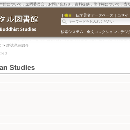
本館について
．
諮問委員会
．
お問い合わせ
．
資料提供
．
著作権について
．
当
｜
書目
｜
仏学著者データベース
｜
当サイ
検索システム
全文コレクション
デジ
．
．
ス
>
雑誌詳細紹介
an Studies