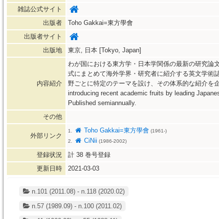
雑誌公式サイト
出版者
Toho Gakkai=東方學會
出版者サイト
出版地
東京, 日本 [Tokyo, Japan]
わが国における東方学・日本学関係の最新の研究論
式にまとめて海外学界・研究者に紹介する英文学術
内容紹介
野ごとに特定のテーマを設け、その体系的な紹介を企図している。 
introducing recent academic fruits by leading Japanes
Published semiannually.
その他
Toho Gakkai=東方學會
1.
(1961-)
外部リンク
CiNii
2.
(1986-2002)
登録状況
計
38
巻号登録
更新日時
2021-03-03
n.101 (2011.08) - n.118 (2020.02)
n.57 (1989.09) - n.100 (2011.02)