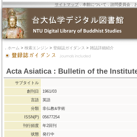
サイトマップ
．
本館について
．
諮問委員会
．
．
ホーム
>
検索エンジン
>
登録誌ガイダンス
>
雑誌詳細紹介
Acta Asiatica : Bulletin of the Institu
サブタイトル
創刊日
1961/03
言語
英語
分類
非仏教&学術
ISSN(P)
05677254
刊行頻度
年2回刊
状態
発行中