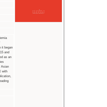
demia
f
h it began
 15 and
zed as an
ies
f Asian
X with
lication,
leading