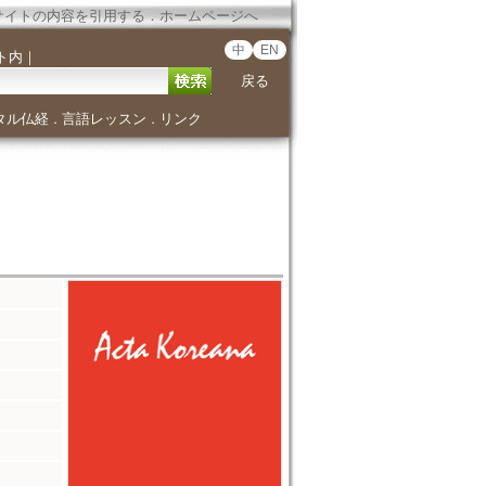
サイトの内容を引用する
．
ホームページへ
中
EN
ト内
｜
戻る
タル仏経
言語レッスン
リンク
．
．