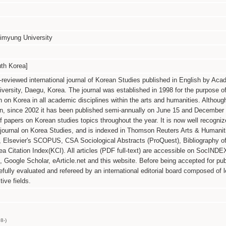
imyung University
h Korea]
-reviewed international journal of Korean Studies published in English by Aca
ersity, Daegu, Korea. The journal was established in 1998 for the purpose o
on Korea in all academic disciplines within the arts and humanities. Althoug
on, since 2002 it has been published semi-annually on June 15 and December
 papers on Korean studies topics throughout the year. It is now well recogni
 journal on Korea Studies, and is indexed in Thomson Reuters Arts & Humanit
, Elsevier's SCOPUS, CSA Sociological Abstracts (ProQuest), Bibliography o
 Citation Index(KCI). All articles (PDF full-text) are accessible on SocINDE
 Google Scholar, eArticle.net and this website. Before being accepted for pub
efully evaluated and refereed by an international editorial board composed of 
tive fields.
8-)