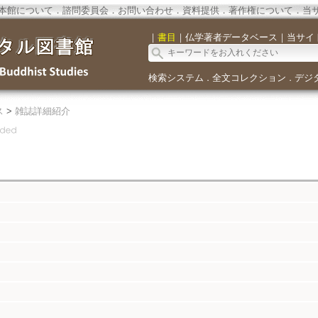
本館について
．
諮問委員会
．
お問い合わせ
．
資料提供
．
著作権について
．
当
｜
書目
｜
仏学著者データベース
｜
当サイ
検索システム
全文コレクション
デジ
．
．
ス
>
雑誌詳細紹介