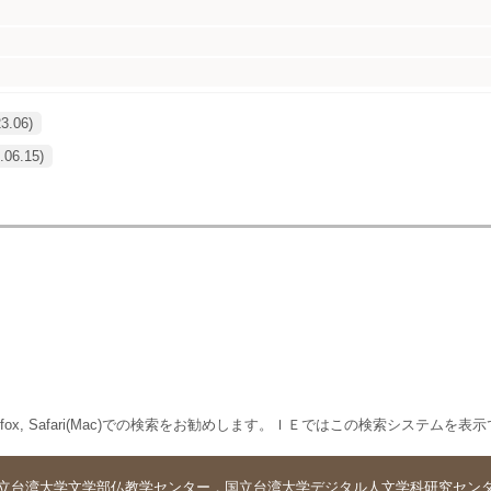
23.06)
.06.15)
 Firefox, Safari(Mac)での検索をお勧めします。ＩＥではこの検索システムを
立台湾大学
文学部仏教学センター
．
国立台湾大学デジタル人文学科研究セン