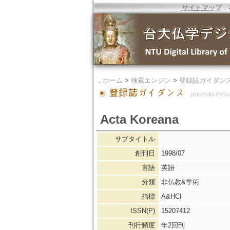
サイトマップ
．
．
ホーム
>
検索エンジン
>
登録誌ガイダン
Acta Koreana
サブタイトル
創刊日
1998/07
言語
英語
分類
非仏教&学術
指標
A&HCI
ISSN(P)
15207412
刊行頻度
年2回刊