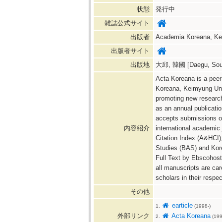
状態
発行中
雑誌公式サイト
出版者
Academia Koreana, Ke
出版者サイト
出版地
大邱, 韓國 [Daegu, Sout
Acta Koreana is a peer
Koreana, Keimyung Univ
promoting new research 
as an annual publicati
accepts submissions of
内容紹介
international academic
Citation Index (A&HCI)
Studies (BAS) and Korea
Full Text by Ebscohost,
all manuscripts are car
scholars in their respec
その他
earticle
1.
(1998-)
外部リンク
Acta Koreana
2.
(199