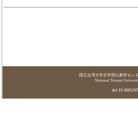
国立台湾大学
文学部仏教学セン
National Taiwan Universit
doi:10.6681/