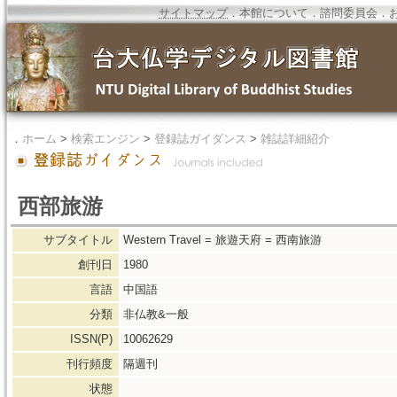
サイトマップ
．
本館について
．
諮問委員会
．
．
ホーム
>
検索エンジン
>
登録誌ガイダンス
>
雑誌詳細紹介
西部旅游
サブタイトル
Western Travel = 旅遊天府 = 西南旅游
創刊日
1980
言語
中国語
分類
非仏教&一般
ISSN(P)
10062629
刊行頻度
隔週刊
状態