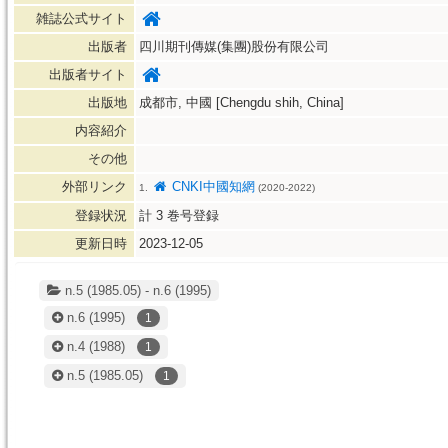
雑誌公式サイト
出版者
四川期刊傳媒(集團)股份有限公司
出版者サイト
出版地
成都市, 中國 [Chengdu shih, China]
内容紹介
その他
外部リンク
CNKI中國知網
1.
(2020-2022)
登録状況
計
3
巻号登録
更新日時
2023-12-05
n.5 (1985.05) - n.6 (1995)
n.6
(1995)
1
n.4
(1988)
1
n.5
(1985.05)
1