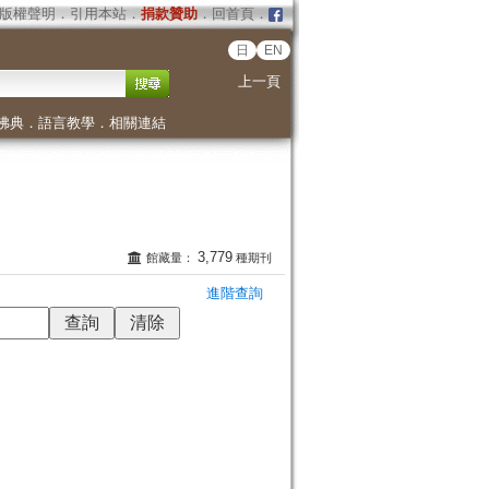
版權聲明
．
引用本站
．
捐款贊助
．
回首頁
．
日
EN
上一頁
佛典
．
語言教學
．
相關連結
3,779
館藏量：
種期刊
進階查詢