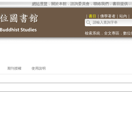
網站導覽
．
關於本館
．
諮詢委員會
．
聯絡我們
．
書目提供
．
｜
書目
｜
佛學著者
｜
站內
｜
檢索系統
．
全文專區
．
數位
期刊授權
使用說明