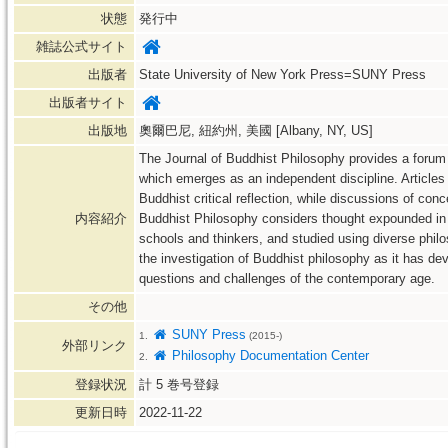
状態
発行中
雑誌公式サイト
出版者
State University of New York Press=SUNY Press
出版者サイト
出版地
奧爾巴尼, 紐約州, 美國 [Albany, NY, US]
The Journal of Buddhist Philosophy provides a forum
which emerges as an independent discipline. Article
Buddhist critical reflection, while discussions of co
内容紹介
Buddhist Philosophy considers thought expounded in 
schools and thinkers, and studied using diverse philos
the investigation of Buddhist philosophy as it has dev
questions and challenges of the contemporary age.
その他
SUNY Press
1.
(2015-)
外部リンク
Philosophy Documentation Center
2.
登録状況
計
5
巻号登録
更新日時
2022-11-22