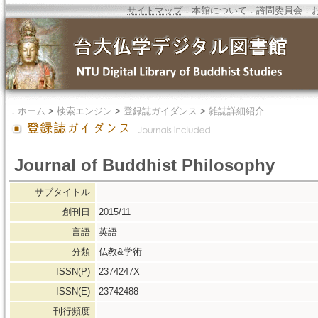
サイトマップ
．
本館について
．
諮問委員会
．
．
ホーム
>
検索エンジン
>
登録誌ガイダンス
>
雑誌詳細紹介
Journal of Buddhist Philosophy
サブタイトル
創刊日
2015/11
言語
英語
分類
仏教&学術
ISSN(P)
2374247X
ISSN(E)
23742488
刊行頻度