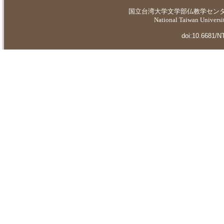
国立台湾大学
文学部仏教学セン
National Taiwan Universit
doi:10.6681/