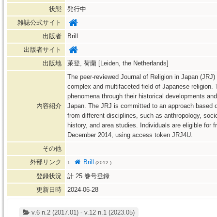
状態
発行中
雑誌公式サイト
出版者
Brill
出版者サイト
出版地
萊登, 荷蘭 [Leiden, the Netherlands]
The peer-reviewed Journal of Religion in Japan (JRJ)
complex and multifaceted field of Japanese religion. 
phenomena through their historical developments and 
内容紹介
Japan. The JRJ is committed to an approach based on
from different disciplines, such as anthropology, soci
history, and area studies. Individuals are eligible for 
December 2014, using access token JRJ4U.
その他
外部リンク
Brill
1.
(2012-)
登録状況
計
25
巻号登録
更新日時
2024-06-28
v.6 n.2 (2017.01) - v.12 n.1 (2023.05)