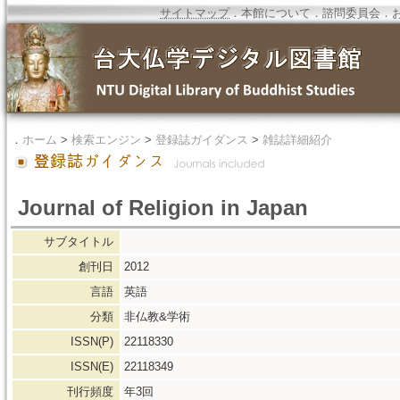
サイトマップ
．
本館について
．
諮問委員会
．
．
ホーム
>
検索エンジン
>
登録誌ガイダンス
>
雑誌詳細紹介
Journal of Religion in Japan
サブタイトル
創刊日
2012
言語
英語
分類
非仏教&学術
ISSN(P)
22118330
ISSN(E)
22118349
刊行頻度
年3回