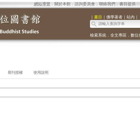
網站導覽
．
關於本館
．
諮詢委員會
．
聯絡我們
．
書目提供
．
｜
書目
｜
佛學著者
｜
站內
｜
檢索系統
．
全文專區
．
數位
期刊授權
使用說明