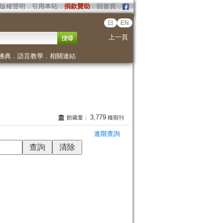
版權聲明
．
引用本站
．
捐款贊助
．
回首頁
．
日
EN
上一頁
佛典
．
語言教學
．
相關連結
3,779
館藏量：
種期刊
進階查詢