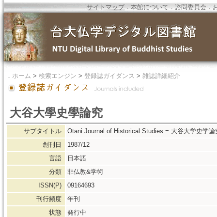
サイトマップ
．
本館について
．
諮問委員会
．
．
ホーム
>
検索エンジン
>
登録誌ガイダンス
>
雑誌詳細紹介
大谷大學史學論究
サブタイトル
Otani Journal of Historical Studies = 大谷大学史学
創刊日
1987/12
言語
日本語
分類
非仏教&学術
ISSN(P)
09164693
刊行頻度
年刊
状態
発行中