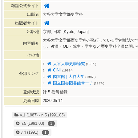
雑誌公式サイト
出版者
大谷大学文学部史学科
出版者サイト
出版地
京都, 日本 [Kyoto, Japan]
大谷大学文学部歴史学科が発行している学術雑誌で
内容紹介
し、教員・OB・院生・学生など歴史学科全員に開か
その他
大谷大學史學論究
1.
(1987-)
CiNii
2.
(1987-)
外部リンク
図書館 | 大谷大学
3.
(1987-)
国立国会図書館サーチ
4.
(1987-)
登録状況
計
5
巻号登録
更新日時
2020-05-14
v.1 (1987) - n.5 (1991.03)
n.5
(1991.03)
1
v.4
(1991)
1