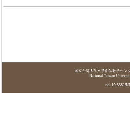
国立台湾大学
文学部仏教学セン
National Taiwan Universit
doi:10.6681/