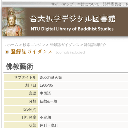
サイトマップ
．
本館について
．
諮問委員会
．
．
ホーム
>
検索エンジン
>
登録誌ガイダンス
>
雑誌詳細紹介
佛教藝術
サブタイトル
Buddhist Arts
創刊日
1986/05
言語
中国語
分類
仏教&一般
ISSN(P)
刊行頻度
不定期
状態
休刊・廃刊