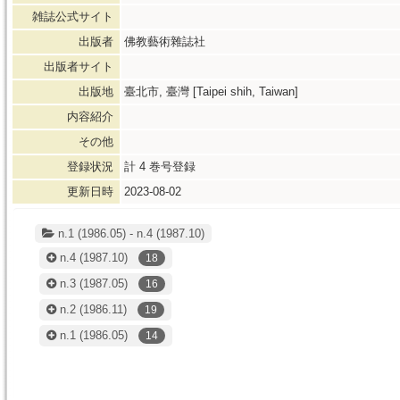
雑誌公式サイト
出版者
佛教藝術雜誌社
出版者サイト
出版地
臺北市, 臺灣 [Taipei shih, Taiwan]
内容紹介
その他
登録状況
計
4
巻号登録
更新日時
2023-08-02
n.1 (1986.05) - n.4 (1987.10)
n.4
(1987.10)
18
n.3
(1987.05)
16
n.2
(1986.11)
19
n.1
(1986.05)
14