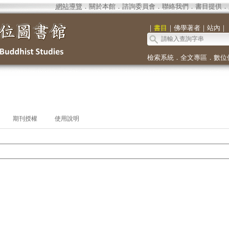
網站導覽
．
關於本館
．
諮詢委員會
．
聯絡我們
．
書目提供
．
｜
書目
｜
佛學著者
｜
站內
｜
檢索系統
．
全文專區
．
數位
期刊授權
使用說明