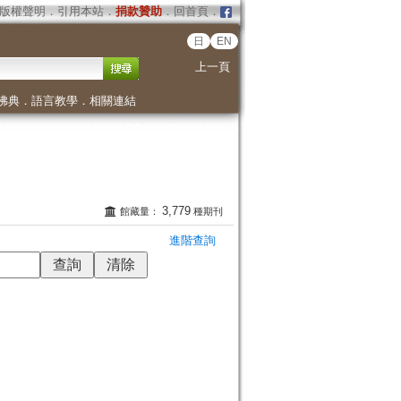
版權聲明
．
引用本站
．
捐款贊助
．
回首頁
．
日
EN
上一頁
佛典
．
語言教學
．
相關連結
3,779
館藏量：
種期刊
進階查詢