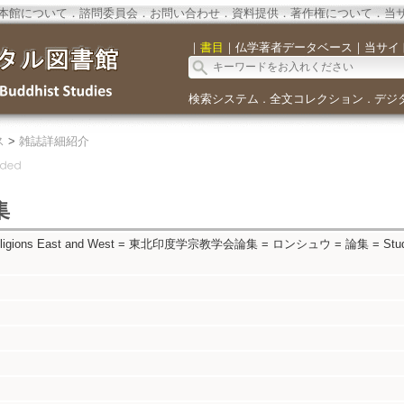
本館について
．
諮問委員会
．
お問い合わせ
．
資料提供
．
著作権について
．
当
｜
書目
｜
仏学著者データベース
｜
当サイ
検索システム
全文コレクション
デジ
．
．
ス
>
雑誌詳細紹介
集
n Religions East and West = 東北印度学宗教学会論集 = ロンシュウ = 論集 = Studi