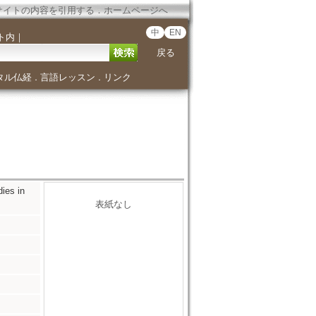
サイトの内容を引用する
．
ホームページへ
中
EN
ト内
｜
戻る
タル仏経
言語レッスン
リンク
．
．
es in
表紙なし