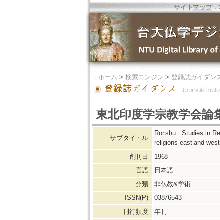
サイトマップ
．
．
ホーム
>
検索エンジン
>
登録誌ガイダン
東北印度学宗教学会論
Ronshū : Studies i
サブタイトル
religions east and west
創刊日
1968
言語
日本語
分類
非仏教&学術
ISSN(P)
03876543
刊行頻度
年刊