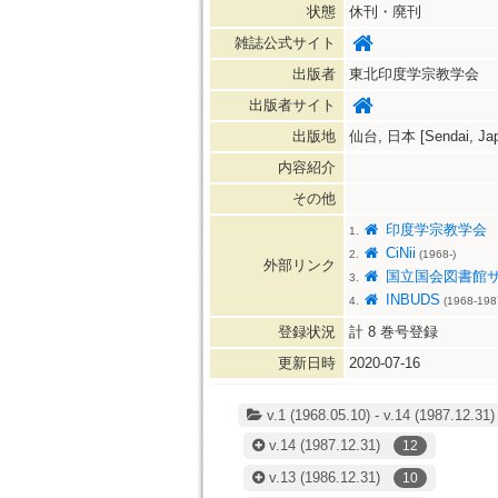
状態
休刊・廃刊
雑誌公式サイト
出版者
東北印度学宗教学会
出版者サイト
出版地
仙台, 日本 [Sendai, Jap
内容紹介
その他
印度学宗教学会
1.
CiNii
2.
(1968-)
外部リンク
国立国会図書館
3.
INBUDS
4.
(1968-198
登録状況
計
8
巻号登録
更新日時
2020-07-16
v.1 (1968.05.10) - v.14 (1987.12.31)
v.14
(1987.12.31)
12
v.13
(1986.12.31)
10