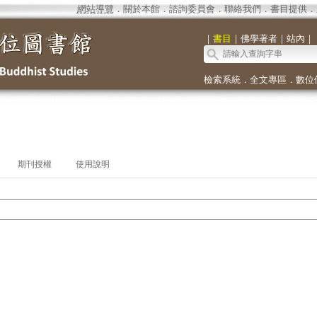
網站導覽
．
關於本館
．
諮詢委員會
．
聯絡我們
．
書目提供
．
｜
書目
｜
佛學著者
｜
站內
｜
檢索系統
．
全文專區
．
數位
期刊授權
使用說明