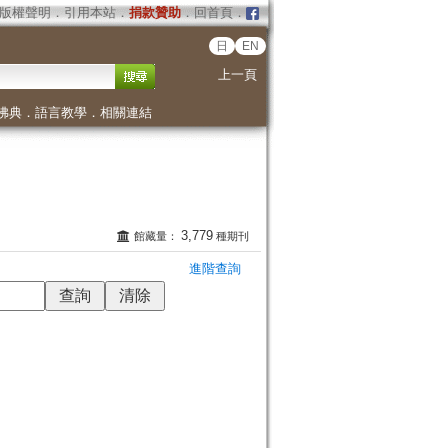
版權聲明
．
引用本站
．
捐款贊助
．
回首頁
．
日
EN
上一頁
佛典
．
語言教學
．
相關連結
3,779
館藏量：
種期刊
進階查詢