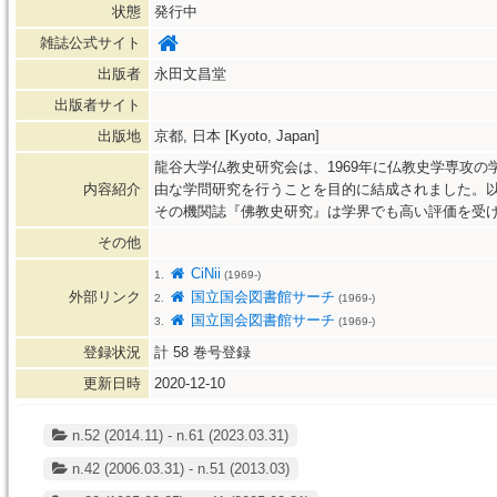
状態
発行中
雑誌公式サイト
出版者
永田文昌堂
出版者サイト
出版地
京都, 日本 [Kyoto, Japan]
龍谷大学仏教史研究会は、1969年に仏教史学専攻
内容紹介
由な学問研究を行うことを目的に結成されました。
その機関誌『佛教史研究』は学界でも高い評価を受
その他
CiNii
1.
(1969-)
外部リンク
国立国会図書館サーチ
2.
(1969-)
国立国会図書館サーチ
3.
(1969-)
登録状況
計
58
巻号登録
更新日時
2020-12-10
n.52 (2014.11) - n.61 (2023.03.31)
n.42 (2006.03.31) - n.51 (2013.03)