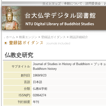
サイトマップ
．
本館について
．
諮問委員会
．
．
ホーム
>
検索エンジン
>
登録誌ガイダンス
>
雑誌詳細紹介
仏教史研究
Journal of Studies in History of Buddhism = 
サブタイトル
Buddhism history
創刊日
1969/9/23
言語
日本語
分類
仏教&学術
ISSN(P)
02864274
刊行頻度
年刊