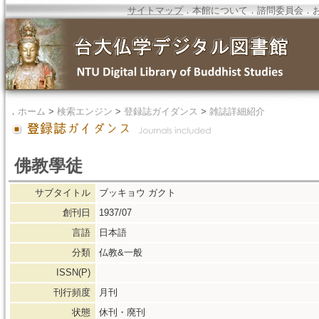
サイトマップ
．
本館について
．
諮問委員会
．
．
ホーム
>
検索エンジン
>
登録誌ガイダンス
>
雑誌詳細紹介
佛教學徒
サブタイトル
ブッキョウ ガクト
創刊日
1937/07
言語
日本語
分類
仏教&一般
ISSN(P)
刊行頻度
月刊
状態
休刊・廃刊