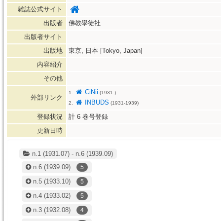
雑誌公式サイト
出版者
佛教學徒社
出版者サイト
出版地
東京, 日本 [Tokyo, Japan]
内容紹介
その他
CiNii
1.
(1931-)
外部リンク
INBUDS
2.
(1931-1939)
登録状況
計
6
巻号登録
更新日時
n.1 (1931.07) - n.6 (1939.09)
n.6
(1939.09)
5
n.5
(1933.10)
5
n.4
(1933.02)
5
n.3
(1932.08)
4