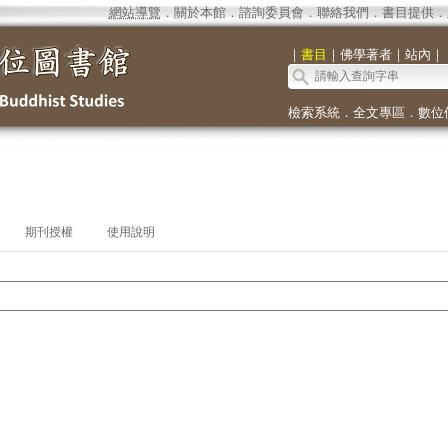
網站導覽
．
關於本館
．
諮詢委員會
．
聯絡我們
．
書目提供
．
｜
書目
｜
佛學著者
｜
站內
｜
檢索系統
．
全文專區
．
數位
期刊授權
使用說明