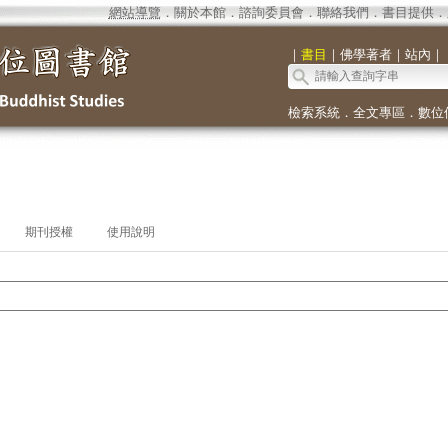
網站導覽
．
關於本館
．
諮詢委員會
．
聯絡我們
．
書目提供
．
｜
書目
｜
佛學著者
｜
站內
｜
檢索系統
．
全文專區
．
數位
期刊授權
使用說明