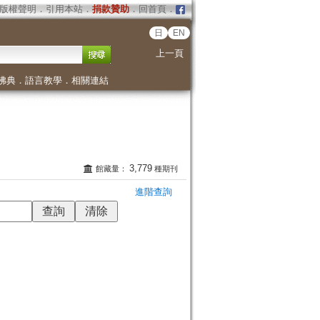
版權聲明
．
引用本站
．
捐款贊助
．
回首頁
．
日
EN
上一頁
佛典
．
語言教學
．
相關連結
3,779
館藏量：
種期刊
進階查詢