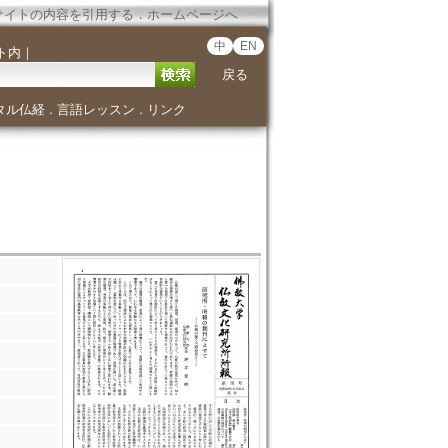
サイトの内容を引用する
．
ホームページへ
中
EN
ト内
｜
戻る
タル仏経
言語レッスン
リンク
．
．