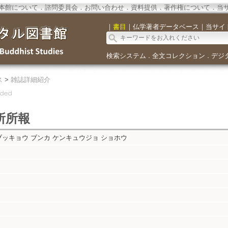
本館について
．
諮問委員会
．
お問い合わせ
．
資料提供
．
著作権について
．
当
｜
書目
｜
仏学著者データベース
｜
当サイ
検索システム
全文コレクション
デジ
．
．
ス
>
雑誌詳細紹介
所所報
ブッキョウ ブンカ ケンキュウジョ ショホウ