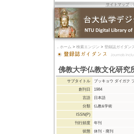
サイトマップ
．
．
ホーム
>
検索エンジン
>
登録誌ガイダン
佛教大学仏教文化研究
サブタイトル
ブッキョウ ダイガク 
創刊日
1984
言語
日本語
分類
仏教&学術
ISSN(P)
刊行頻度
年刊
状態
休刊・廃刊