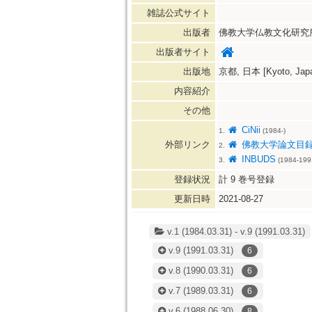
雑誌公式サイト
出版者
佛教大学仏教文化研究
出版者サイト
出版地
京都, 日本 [Kyoto, Jap
内容紹介
その他
CiNii
1.
(1984-)
外部リンク
佛教大学論文目
2.
INBUDS
3.
(1984-199
登録状況
計
9
巻号登録
更新日時
2021-08-27
v.1 (1984.03.31) - v.9 (1991.03.31)
v.9
(1991.03.31)
6
v.8
(1990.03.31)
6
v.7
(1989.03.31)
6
v.6
(1988.06.30)
8