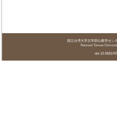
国立台湾大学
文学部仏教学セン
National Taiwan Universit
doi:10.6681/