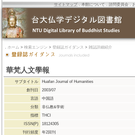
サイトマップ
．
本館について
．
諮問委員会
．
．
ホーム
>
検索エンジン
>
登録誌ガイダンス
>
雑誌詳細紹介
華梵人文學報
サブタイトル
Huafan Journal of Humanities
創刊日
2003/07
言語
中国語
分類
非仏教&学術
指標
THCI
ISSN(P)
18124305
刊行頻度
年2回刊