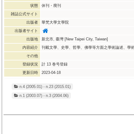
状態
休刊・廃刊
雑誌公式サイト
出版者
華梵大學文學院
出版者サイト
出版地
新北市, 臺灣 [New Taipei City, Taiwan]
内容紹介
刊載文學、史學、哲學、佛學等方面之學術論述、學
その他
登録状況
計
13
巻号登録
更新日時
2023-04-18
n.4 (2005.01) - n.23 (2015.01)
n.1 (2003.07) - n.3 (2004.06)