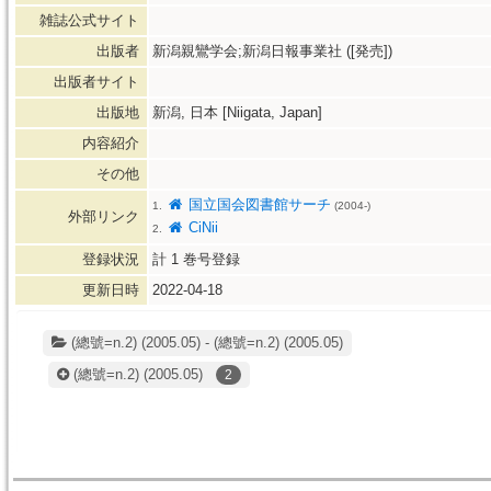
雑誌公式サイト
出版者
新潟親鸞学会;新潟日報事業社 ([発売])
出版者サイト
出版地
新潟, 日本 [Niigata, Japan]
内容紹介
その他
国立国会図書館サーチ
1.
(2004-)
外部リンク
CiNii
2.
登録状況
計
1
巻号登録
更新日時
2022-04-18
(總號=n.2) (2005.05) - (總號=n.2) (2005.05)
(總號=n.2)
(2005.05)
2