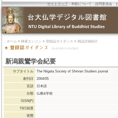
サイトマップ
．
本館について
．
諮問委員会
．
．
ホーム
>
検索エンジン
>
登録誌ガイダンス
>
雑誌詳細紹介
新潟親鸞学会紀要
サブタイトル
The Niigata Society of Shinran Studiers journal
創刊日
2004/05
言語
日本語
分類
仏教&学術
ISSN(P)
刊行頻度
状態