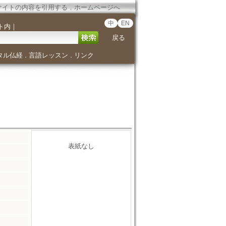
サイトの内容を引用する
．
ホームページへ
中
EN
ト内
｜
戻る
タル仏経
言語レッスン
リンク
．
．
表紙なし