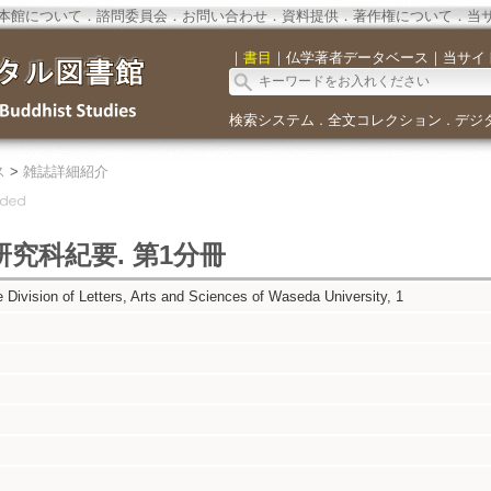
本館について
．
諮問委員会
．
お問い合わせ
．
資料提供
．
著作権について
．
当
｜
書目
｜
仏学著者データベース
｜
当サイ
検索システム
全文コレクション
デジ
．
．
ス
>
雑誌詳細紹介
究科紀要. 第1分冊
e Division of Letters, Arts and Sciences of Waseda University, 1