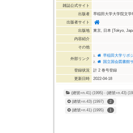
雑誌公式サイト
出版者
早稲田大学大学院文学研
出版者サイト
出版地
東京, 日本 [Tokyo, Jap
内容紹介
その他
早稲田大学リポ
1.
外部リンク
国立国会図書館
2.
登録状況
計
2
巻号登録
更新日時
2022-04-18
(總號=n.41) (1995) - (總號=n.43) (19
(總號=n.43)
(1997)
2
(總號=n.41)
(1995)
1