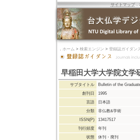
サイトマップ
．
．
ホーム
>
検索エンジン
>
登録誌ガイダン
早稲田大学大学院文学研
サブタイトル
Bulletin of the Graduat
創刊日
1995
言語
日本語
分類
非仏教&学術
ISSN(P)
13417517
刊行頻度
年刊
状態
休刊・廃刊