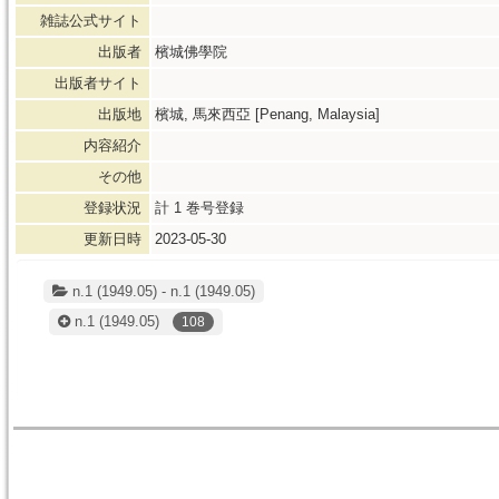
雑誌公式サイト
出版者
檳城佛學院
出版者サイト
出版地
檳城, 馬來西亞 [Penang, Malaysia]
内容紹介
その他
登録状況
計
1
巻号登録
更新日時
2023-05-30
n.1 (1949.05) - n.1 (1949.05)
n.1
(1949.05)
108