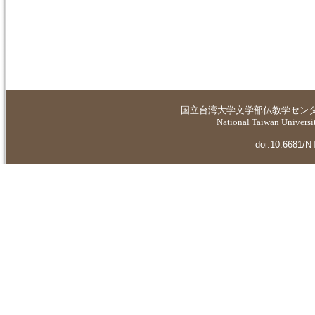
国立台湾大学
文学部仏教学セン
National Taiwan Universit
doi:10.6681/