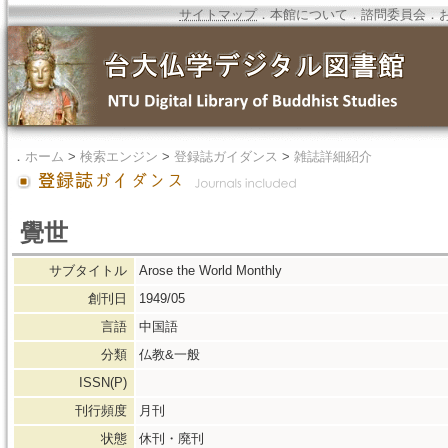
サイトマップ
．
本館について
．
諮問委員会
．
．
ホーム
>
検索エンジン
>
登録誌ガイダンス
>
雑誌詳細紹介
覺世
サブタイトル
Arose the World Monthly
創刊日
1949/05
言語
中国語
分類
仏教&一般
ISSN(P)
刊行頻度
月刊
状態
休刊・廃刊