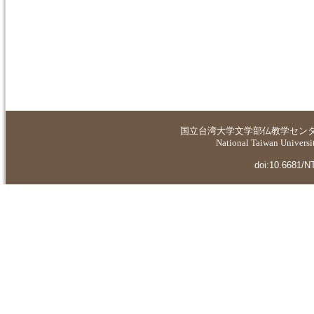
国立台湾大学
文学部仏教学セン
National Taiwan Universit
doi:10.6681/