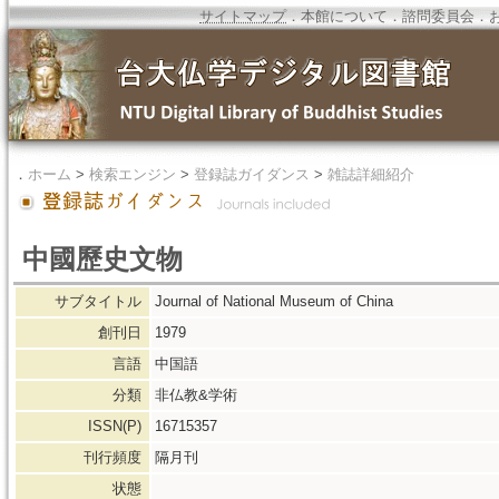
サイトマップ
．
本館について
．
諮問委員会
．
．
ホーム
>
検索エンジン
>
登録誌ガイダンス
>
雑誌詳細紹介
中國歷史文物
サブタイトル
Journal of National Museum of China
創刊日
1979
言語
中国語
分類
非仏教&学術
ISSN(P)
16715357
刊行頻度
隔月刊
状態