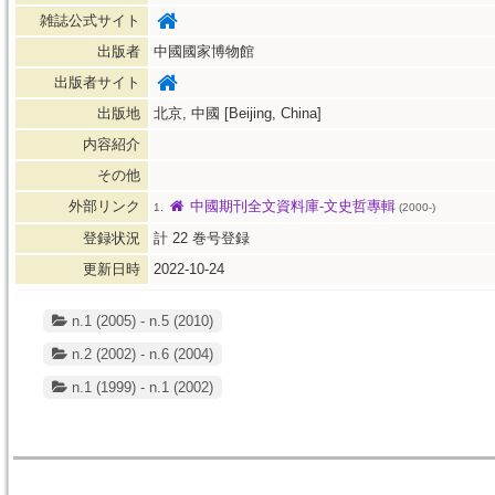
雑誌公式サイト
出版者
中國國家博物館
出版者サイト
出版地
北京, 中國 [Beijing, China]
内容紹介
その他
外部リンク
中國期刊全文資料庫-文史哲專輯
1.
(2000-)
登録状況
計
22
巻号登録
更新日時
2022-10-24
n.1 (2005) - n.5 (2010)
n.2 (2002) - n.6 (2004)
n.1 (1999) - n.1 (2002)