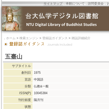
サイトマップ
．
本館について
．
諮問委員会
．
．
ホーム
>
検索エンジン
>
登録誌ガイダンス
>
雑誌詳細紹介
五臺山
サブタイトル
創刊日
1975
言語
中国語
分類
仏教&一般
ISSN(P)
10045384
刊行頻度
隔月刊
状態