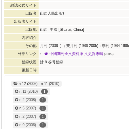
雑誌公式サイト
出版者
山西人民出版社
出版者サイト
出版地
山西, 中國 [Shanxi, China]
内容紹介
その他
月刊 (2006- ) ；雙月刊 (1986-2005)；季刊 (1984-1985
外部リンク
中國期刊全文資料庫-文史哲專輯
1.
(2005-)
登録状況
計
9
巻号登録
更新日時
n.12 (2006) - n.11 (2010)
n.11
(2010)
1
n.2
(2008)
1
n.5
(2007)
1
n.2
(2007)
1
n.9
(2006)
1