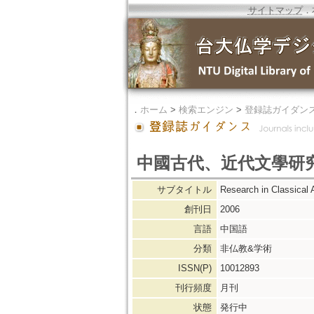
サイトマップ
．
．
ホーム
>
検索エンジン
>
登録誌ガイダン
中國古代、近代文學研
サブタイトル
Research in Classical 
創刊日
2006
言語
中国語
分類
非仏教&学術
ISSN(P)
10012893
刊行頻度
月刊
状態
発行中