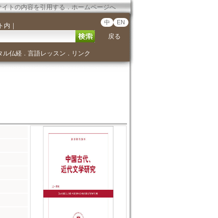
サイトの内容を引用する
．
ホームページへ
中
EN
ト内
｜
戻る
タル仏経
言語レッスン
リンク
．
．