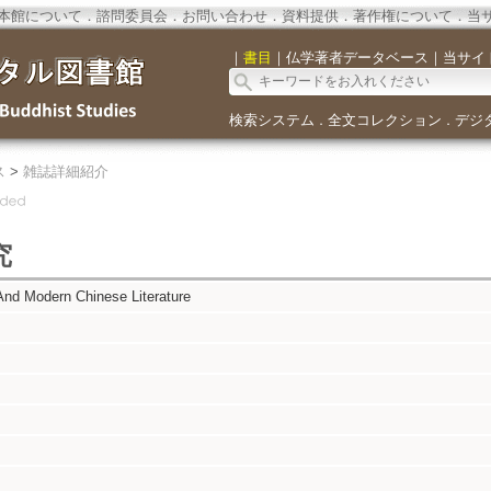
本館について
．
諮問委員会
．
お問い合わせ
．
資料提供
．
著作権について
．
当
｜
書目
｜
仏学著者データベース
｜
当サイ
検索システム
全文コレクション
デジ
．
．
ス
>
雑誌詳細紹介
究
And Modern Chinese Literature