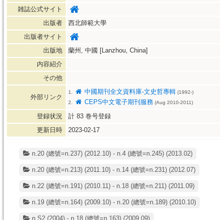
雑誌公式サイト
出版者
西北師範大學
出版者サイト
出版地
蘭州, 中國 [Lanzhou, China]
内容紹介
その他
中國期刊全文資料庫-文史哲專輯
1.
(1992-)
外部リンク
CEPS中文電子期刊服務
2.
(Aug 2010-2011)
登録状況
計
83
巻号登録
更新日時
2023-02-17
n.20 (總號=n.237) (2012.10) - n.4 (總號=n.245) (2013.02)
n.20 (總號=n.213) (2011.10) - n.14 (總號=n.231) (2012.07)
n.22 (總號=n.191) (2010.11) - n.18 (總號=n.211) (2011.09)
n.19 (總號=n.164) (2009.10) - n.20 (總號=n.189) (2010.10)
n.S2 (2004) - n.18 (總號=n.163) (2009.09)