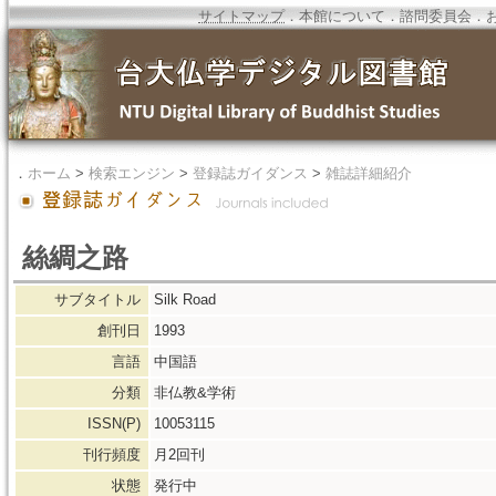
サイトマップ
．
本館について
．
諮問委員会
．
．
ホーム
>
検索エンジン
>
登録誌ガイダンス
>
雑誌詳細紹介
絲綢之路
サブタイトル
Silk Road
創刊日
1993
言語
中国語
分類
非仏教&学術
ISSN(P)
10053115
刊行頻度
月2回刊
状態
発行中