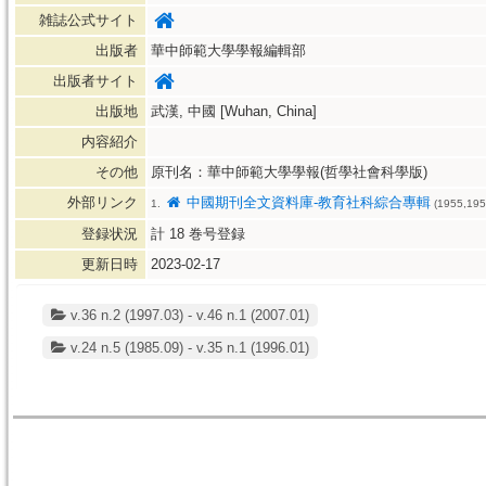
雑誌公式サイト
出版者
華中師範大學學報編輯部
出版者サイト
出版地
武漢, 中國 [Wuhan, China]
内容紹介
その他
原刊名：華中師範大學學報(哲學社會科學版)
外部リンク
中國期刊全文資料庫-教育社科綜合專輯
1.
(1955,195
登録状況
計
18
巻号登録
更新日時
2023-02-17
v.36 n.2 (1997.03) - v.46 n.1 (2007.01)
v.24 n.5 (1985.09) - v.35 n.1 (1996.01)