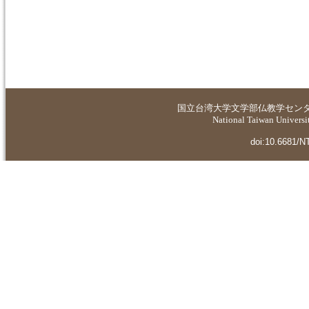
国立台湾大学
文学部仏教学セン
National Taiwan Universit
doi:10.6681/