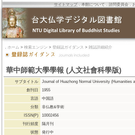
サイトマップ
．
本館について
．
諮問委員会
．
．
ホーム
>
検索エンジン
>
登録誌ガイダンス
>
雑誌詳細紹介
華中師範大學學報 (人文社會科學版)
サブタイトル
Journal of Huazhong Normal University (Humanities 
創刊日
1955
言語
中国語
分類
非仏教&学術
ISSN(P)
10002456
刊行頻度
隔月刊
状態
発行中