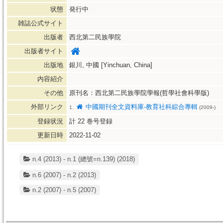
状態
発行中
雑誌公式サイト
出版者
西北第二民族學院
出版者サイト
出版地
銀川, 中國 [Yinchuan, China]
内容紹介
その他
原刊名：西北第二民族學院學報(哲學社會科學版)
外部リンク
中國期刊全文資料庫-教育社科綜合專輯
1.
(2009-)
登録状況
計
22
巻号登録
更新日時
2022-11-02
n.4 (2013) - n.1 (總號=n.139) (2018)
n.6 (2007) - n.2 (2013)
n.2 (2007) - n.5 (2007)