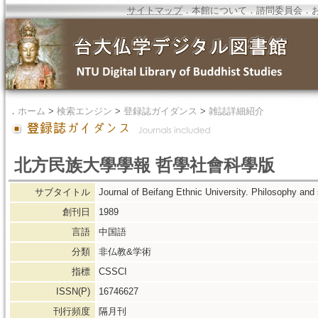
サイトマップ
．
本館について
．
諮問委員会
．
．
ホーム
>
検索エンジン
>
登録誌ガイダンス
>
雑誌詳細紹介
北方民族大學學報 哲學社會科學版
サブタイトル
Journal of Beifang Ethnic University. Philosophy and
創刊日
1989
言語
中国語
分類
非仏教&学術
指標
CSSCI
ISSN(P)
16746627
刊行頻度
隔月刊