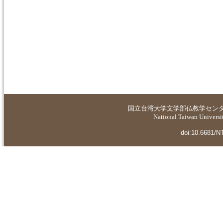
国立台湾大学
文学部仏教学セン
National Taiwan Universit
doi:10.6681/