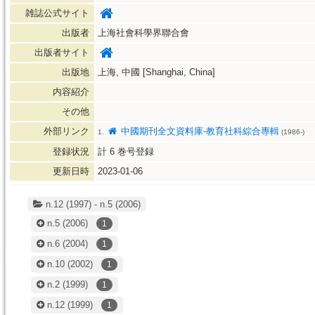
雑誌公式サイト
出版者
上海社會科學界聯合會
出版者サイト
出版地
上海, 中國 [Shanghai, China]
内容紹介
その他
外部リンク
中國期刊全文資料庫-教育社科綜合專輯
1.
(1986-)
登録状況
計
6
巻号登録
更新日時
2023-01-06
n.12 (1997) - n.5 (2006)
n.5
(2006)
1
n.6
(2004)
1
n.10
(2002)
1
n.2
(1999)
1
n.12
(1999)
1