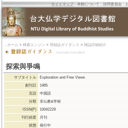
サイトマップ
．
本館について
．
諮問委員会
．
．
ホーム
>
検索エンジン
>
登録誌ガイダンス
>
雑誌詳細紹介
探索與爭鳴
サブタイトル
Exploration and Free Views
創刊日
1985
言語
中国語
分類
非仏教&学術
ISSN(P)
10042229
刊行頻度
月刊
状態
発行中