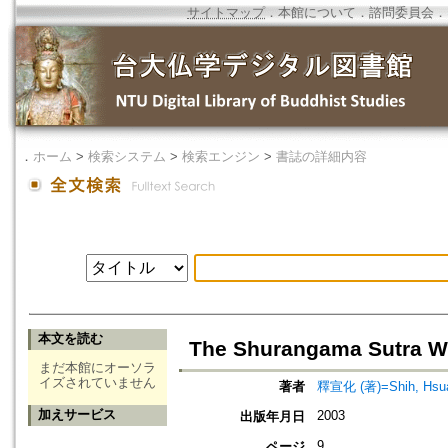
サイトマップ
．
本館について
．
諮問委員会
．
．
ホーム
>
検索システム
>
検索エンジン
>
書誌の詳細内容
本文を読む
The Shurangama Sutra W
まだ本館にオーソラ
イズされていません
著者
釋宣化 (著)=Shih, Hsuan
加えサービス
2003
出版年月日
9
ページ