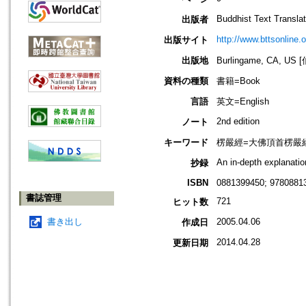
Buddhist Text Translat
出版者
http://www.bttsonline.o
出版サイト
出版地
Burlingame, CA, 
資料の種類
書籍=Book
言語
英文=English
2nd edition
ノート
キーワード
楞嚴經=大佛頂首楞嚴經=Shu
An in-depth explanatio
抄録
ISBN
0881399450; 9780881
書誌管理
721
ヒット数
書き出し
2005.04.06
作成日
2014.04.28
更新日期