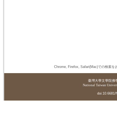
Chrome, Firefox, Safari(
臺灣大學
文學院佛
National Taiwan Universi
doi:10.6681