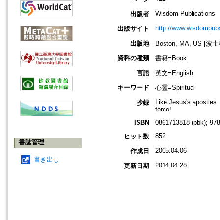
Wisdom Publications
出版者
http://www.wisdompubs
出版サイト
出版地
Boston, MA, US [
資料の種類
書籍=Book
言語
英文=English
キーワード
心靈=Spiritual
Like Jesus's apostles..
抄録
force!
ISBN
0861713818 (pbk); 97
852
ヒット数
書誌管理
2005.04.06
作成日
書き出し
2014.04.28
更新日期