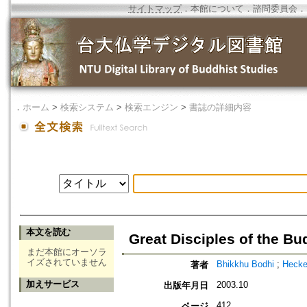
サイトマップ
．
本館について
．
諮問委員会
．
．
ホーム
>
検索システム
>
検索エンジン
>
書誌の詳細内容
本文を読む
Great Disciples of the Bu
まだ本館にオーソラ
イズされていません
Bhikkhu Bodhi
;
Hecke
著者
加えサービス
2003.10
出版年月日
412
ページ