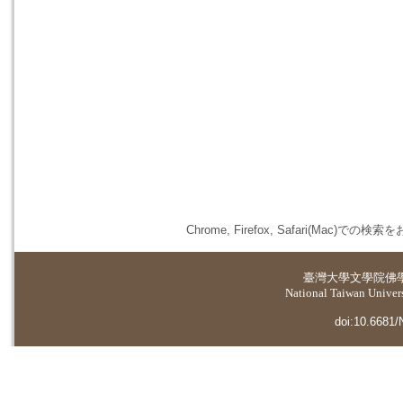
Chrome, Firefox, Safari(
臺灣大學
文學院佛
National Taiwan Universi
doi:10.6681