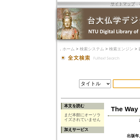
サイトマップ
．
．
ホーム
>
検索システム
>
検索エンジン
>
本文を読む
The Way o
まだ本館にオーソラ
イズされていません
加えサービス
出版年