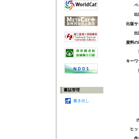
ペ
出
出版サ
出
資料の
キーワ
書誌管理
書き出し
I
ヒッ
作