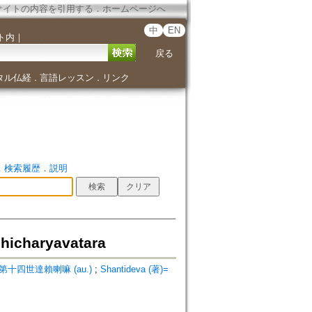
サイトの内容を引用する
．
ホームページへ
中
EN
ト内
｜
戻る
タル仏経
言語レッスン
リンク
．
．
．
検索履歴
．
説明
dhicharyavatara
 (著)=第十四世達賴喇嘛 (au.)
;
Shantideva (著)=