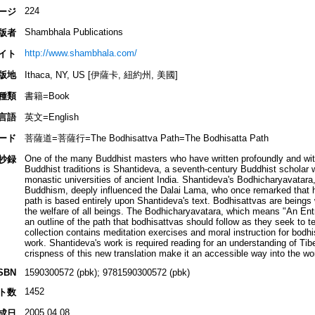
224
ージ
Shambhala Publications
版者
http://www.shambhala.com/
イト
版地
Ithaca, NY, US [伊薩卡, 紐約州, 美國]
種類
書籍=Book
言語
英文=English
ード
菩薩道=菩薩行=The Bodhisattva Path=The Bodhisatta Path
One of the many Buddhist masters who have written profoundly and with 
抄録
Buddhist traditions is Shantideva, a seventh-century Buddhist scholar 
monastic universities of ancient India. Shantideva's Bodhicharyavatara,
Buddhism, deeply influenced the Dalai Lama, who once remarked that h
path is based entirely upon Shantideva's text. Bodhisattvas are beings
the welfare of all beings. The Bodhicharyavatara, which means "An Entry
an outline of the path that bodhisattvas should follow as they seek to t
collection contains meditation exercises and moral instruction for bodhi
work. Shantideva's work is required reading for an understanding of Tib
crispness of this new translation make it an accessible way into the w
SBN
1590300572 (pbk); 9781590300572 (pbk)
1452
ト数
2005.04.08
成日