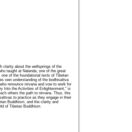
clarity about the wellsprings of the
who taught at Nalanda, one of the great
 one of the foundational texts of Tibetan
is own understanding of the bodhisattva
 who renounce nirvana and vow to work for
 Into the Activities of Enlightenment," is
each others the path to nirvana. Thus, this
sattvas to practice as they engage in their
etan Buddhism, and the clarity and
orld of Tibetan Buddhism.