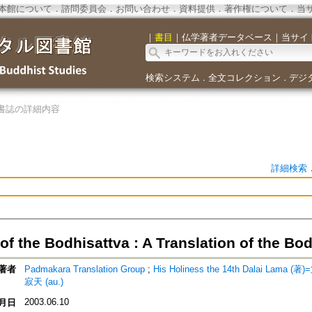
本館について
．
諮問委員会
．
お問い合わせ
．
資料提供
．
著作権について
．
当
｜
書目
｜
仏学著者データベース
｜
当サイ
検索システム
全文コレクション
デジ
．
．
書誌の詳細内容
詳細検索
f the Bodhisattva : A Translation of the Bo
著者
Padmakara Translation Group
;
His Holiness the 14th Dalai Lama
寂天 (au.)
2003.06.10
月日