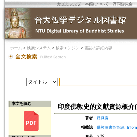
サイトマップ
．
本館について
．
諮問委員会
．
．
ホーム
>
検索システム
>
検索エンジン
>
書誌の詳細内容
本文を読む
印度佛教史的文獻資源概介(
著者
釋見豪
掲載誌
佛教圖書館館訊=Informatio
n.39
巻号