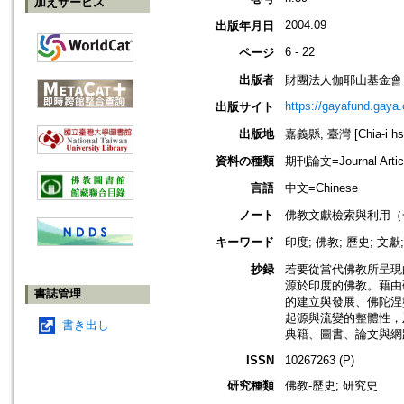
加えサービス
2004.09
出版年月日
6 - 22
ページ
出版者
財團法人伽耶山基金會
https://gayafund.gaya.
出版サイト
出版地
嘉義縣, 臺灣 [Chia-i hsi
資料の種類
期刊論文=Journal Artic
言語
中文=Chinese
ノート
佛教文獻檢索與利用（
キーワード
印度; 佛教; 歷史; 文獻
抄録
若要從當代佛教所呈現
源於印度的佛教。藉由
書誌管理
的建立與發展、佛陀涅
起源與流變的整體性，
書き出し
典籍、圖書、論文與網
ISSN
10267263 (P)
研究種類
佛教-歷史; 研究史