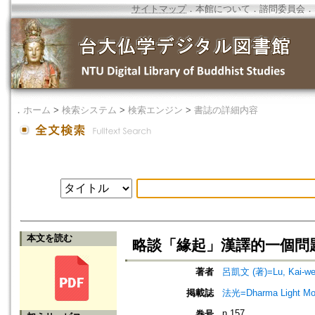
サイトマップ
．
本館について
．
諮問委員会
．
．
ホーム
>
検索システム
>
検索エンジン
>
書誌の詳細内容
本文を読む
略談「緣起」漢譯的一個問題
著者
呂凱文 (著)=Lu, Kai-wen
掲載誌
法光=Dharma Light Mo
n.157
巻号