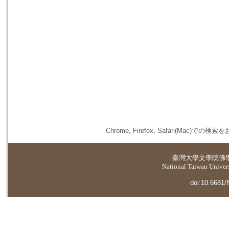
Chrome, Firefox, Safari(
臺灣大學
文學院佛
National Taiwan Universi
doi:10.6681