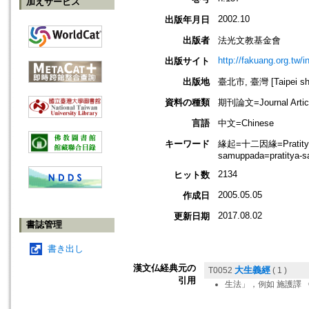
加えサービス
2002.10
出版年月日
出版者
法光文教基金會
http://fakuang.org.tw/
出版サイト
出版地
臺北市, 臺灣 [Taipei shi
資料の種類
期刊論文=Journal Artic
言語
中文=Chinese
キーワード
緣起=十二因緣=Pratityasa
samuppada=pratitya-s
2134
ヒット数
2005.05.05
作成日
2017.08.02
更新日期
書誌管理
書き出し
漢文仏経典元の
大生義經
T0052
( 1 )
引用
生法」，例如 施護譯