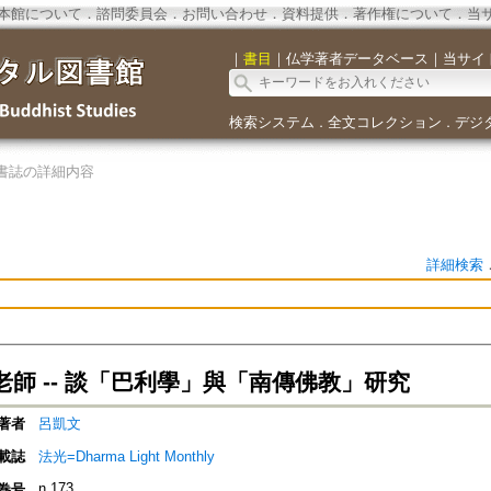
本館について
．
諮問委員会
．
お問い合わせ
．
資料提供
．
著作権について
．
当
｜
書目
｜
仏学著者データベース
｜
当サイ
検索システム
全文コレクション
デジ
．
．
書誌の詳細内容
詳細検索
師 -- 談「巴利學」與「南傳佛教」研究
著者
呂凱文
載誌
法光=Dharma Light Monthly
n.173
巻号