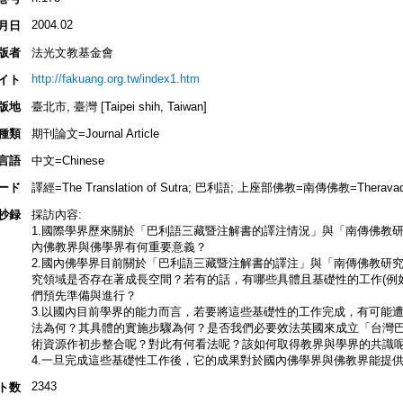
2004.02
月日
版者
法光文教基金會
http://fakuang.org.tw/index1.htm
イト
版地
臺北市, 臺灣 [Taipei shih, Taiwan]
種類
期刊論文=Journal Article
言語
中文=Chinese
ード
譯經=The Translation of Sutra; 巴利語; 上座部佛教=南傳佛教=Theravad
抄録
採訪內容:
1.國際學界歷來關於「巴利語三藏暨注解書的譯注情況」與「南傳佛教
內佛教界與佛學界有何重要意義？
2.國內佛學界目前關於「巴利語三藏暨注解書的譯注」與「南傳佛教研
究領域是否存在著成長空間？若有的話，有哪些具體且基礎性的工作(例
們預先準備與進行？
3.以國內目前學界的能力而言，若要將這些基礎性的工作完成，有可能
法為何？其具體的實施步驟為何？是否我們必要效法英國來成立「台灣
術資源作初步整合呢？對此有何看法呢？該如何取得教界與學界的共識
4.一旦完成這些基礎性工作後，它的成果對於國內佛學界與佛教界能提
2343
ト数