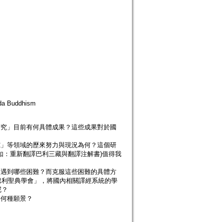
a Buddhism
研究」目前有何具體成果？這些成果對於國
究」等領域的歷來努力與現況為何？這個研
如：重新翻譯巴利三藏與翻譯注解書)值得我
遭遇到哪些困難？而克服這些困難的具體方
巴利聖典學會」，將國內相關譯經系統的學
呢？
供何種願景？