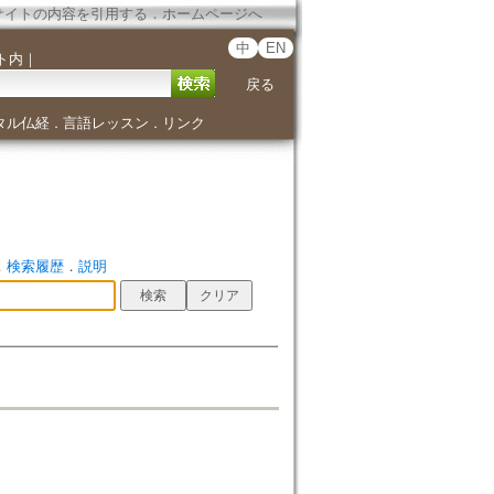
サイトの内容を引用する
．
ホームページへ
中
EN
ト内
｜
戻る
タル仏経
言語レッスン
リンク
．
．
．
検索履歴
．
説明