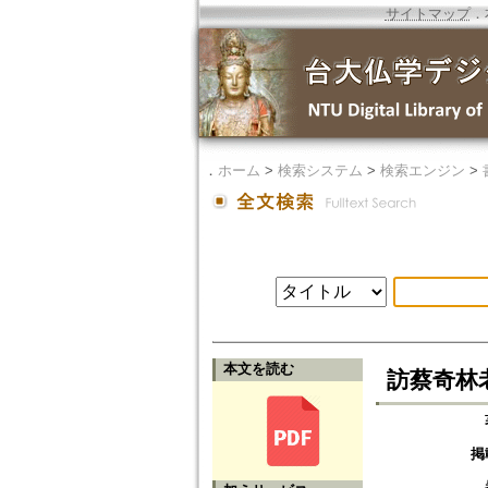
サイトマップ
．
．
ホーム
>
検索システム
>
検索エンジン
>
本文を読む
訪蔡奇林老
掲