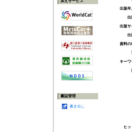
加えサービス
出版年
出
出版サ
出
資料の
キーワ
書誌管理
書き出し
ヒッ