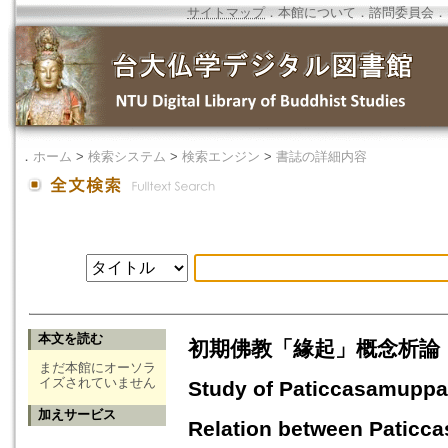
サイトマップ
．
本館について
．
諮問委員会
．
．
ホーム
>
検索システム
>
検索エンジン
>
書誌の詳細内容
本文を読む
初期佛教「緣起」概念析論
まだ本館にオーソラ
イズされていません
Study of Paticcasamuppa
加えサービス
Relation between Paticc