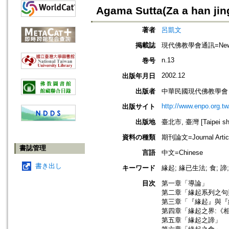
Agama Sutta(Za a han jin
著者
呂凱文
掲載誌
現代佛教學會通訊=Newslette
n.13
巻号
2002.12
出版年月日
出版者
中華民國現代佛教學會
http://www.enpo.org.
出版サイト
出版地
臺北市, 臺灣 [Taipei shi
資料の種類
期刊論文=Journal Artic
書誌管理
言語
中文=Chinese
書き出し
キーワード
緣起; 緣已生法; 食; 諦; 界; 
目次
第一章「導論」
第二章「緣起系列之句
第三章「『緣起』與『
第四章「緣起之界:《相應
第五章「緣起之諦」