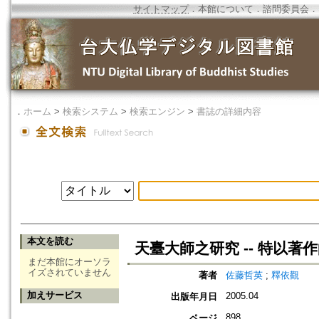
サイトマップ
．
本館について
．
諮問委員会
．
．
ホーム
>
検索システム
>
検索エンジン
>
書誌の詳細内容
本文を読む
天臺大師之研究 -- 特以著
まだ本館にオーソラ
イズされていません
著者
佐藤哲英
;
釋依觀
加えサービス
2005.04
出版年月日
898
ページ