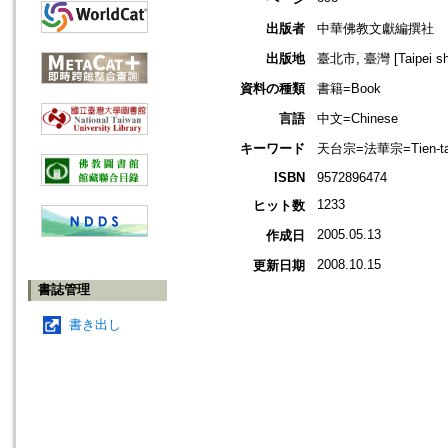
出版者
中華佛教文獻編撰社
出版地
臺北市, 臺灣 [Taipei shi
資料の種類
書籍=Book
言語
中文=Chinese
キーワード
天台宗=法華宗=Tien-tai 
ISBN
9572896474
1233
ヒット数
2005.05.13
作成日
2008.10.15
更新日期
書誌管理
書き出し