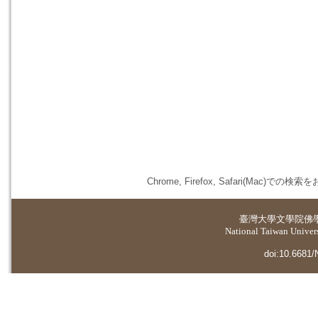
Chrome, Firefox, Safari(
臺灣大學
文學院佛
National Taiwan Universi
doi:10.6681