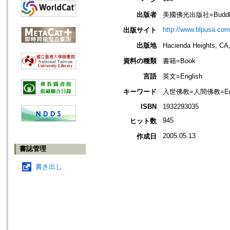
出版者
美國佛光出版社=Buddha's Li
http://www.blpusa.com
出版サイト
出版地
Hacienda Heights
資料の種類
書籍=Book
言語
英文=English
キーワード
入世佛教=人間佛教=Engage
ISBN
1932293035
945
ヒット数
2005.05.13
作成日
書誌管理
書き出し