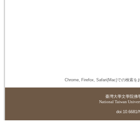
Chrome, Firefox, Safari(
臺灣大學
文學院佛
National Taiwan Universi
doi:10.6681