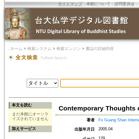
サイトマップ
．
本館について
．
諮問委員会
．
．
ホーム
>
検索システム
>
検索エンジン
>
書誌の詳細内容
本文を読む
Contemporary Thoughts 
まだ本館にオーソラ
イズされていません
著者
Fo Guang Shan Interna
加えサービス
2005.04
出版年月日
129
ページ