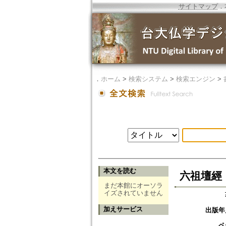
サイトマップ
．
．
ホーム
>
検索システム
>
検索エンジン
>
本文を読む
六祖壇經
まだ本館にオーソラ
イズされていません
加えサービス
出版年
ペ