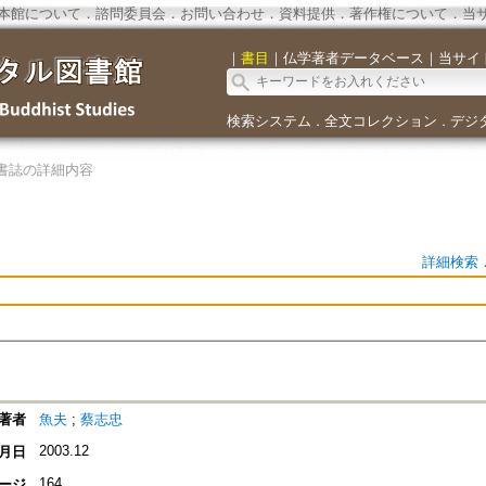
本館について
．
諮問委員会
．
お問い合わせ
．
資料提供
．
著作権について
．
当
｜
書目
｜
仏学著者データベース
｜
当サイ
検索システム
全文コレクション
デジ
．
．
書誌の詳細内容
詳細検索
著者
魚夫
;
蔡志忠
2003.12
月日
164
ージ