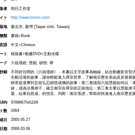
版者
明日工作室
http://www.tomor.com/
イト
版地
臺北市, 臺灣 [Taipei shih, Taiwan]
種類
書籍=Book
言語
中文=Chinese
ート
精裝書+動畫DVD+互動光碟
ード
六祖壇經; 慧能; 頓悟; 禪
抄録
不同於坊間的《六祖壇經》，本書以文字故事為軸線，結合動畫影音型
生動活潑的故事，讓你輕鬆進入禪宗世界，了解南宗歷史原由及其發展
師菩提達摩到五祖弘忍頓悟成佛的故事﹔第二卷描寫六祖慧能如何以「
缽，成為法傳弟子，確立南宗在禪宗的正統地位﹔第三卷主要以慧能弟
葉，結果自然成」的預言。內附：南宗系譜，幫助你快速進入南宗歷史
ISBN
9789867541109
1064
ト数
2005.05.27
成日
2008.03.06
日期