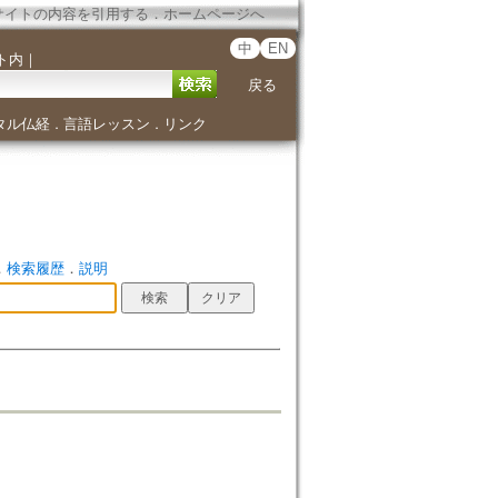
サイトの内容を引用する
．
ホームページへ
中
EN
ト内
｜
戻る
タル仏経
言語レッスン
リンク
．
．
．
検索履歴
．
説明