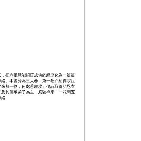
式，把六祖慧能頓悟成佛的經歷化為一篇篇
脈絡。本書分為三大卷，第一卷介紹禪宗祖
本來無一物，何處惹塵埃」偈詩取得弘忍衣
子及其傳承弟子為主，應驗禪宗「一花開五
脈絡