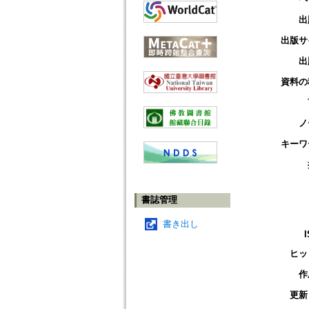
出
出版サ
出
資料の
ノ
キーワ
書誌管理
書き出し
ヒッ
作
更新