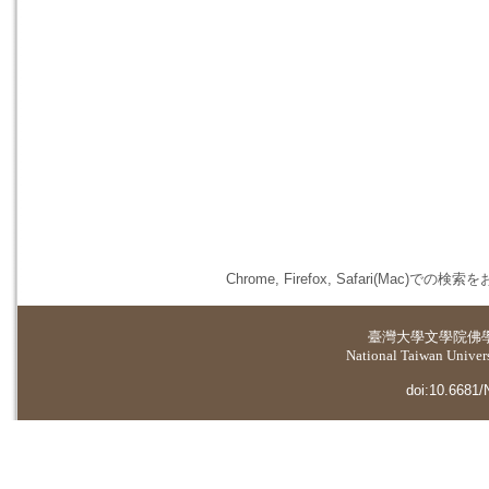
Chrome, Firefox, Safari(
臺灣大學
文學院佛
National Taiwan Universi
doi:10.6681