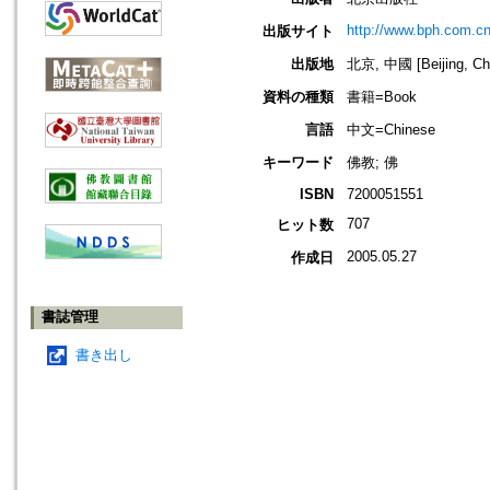
http://www.bph.com.c
出版サイト
出版地
北京, 中國 [Beijing, Ch
資料の種類
書籍=Book
言語
中文=Chinese
キーワード
佛教; 佛
ISBN
7200051551
707
ヒット数
2005.05.27
作成日
書誌管理
書き出し