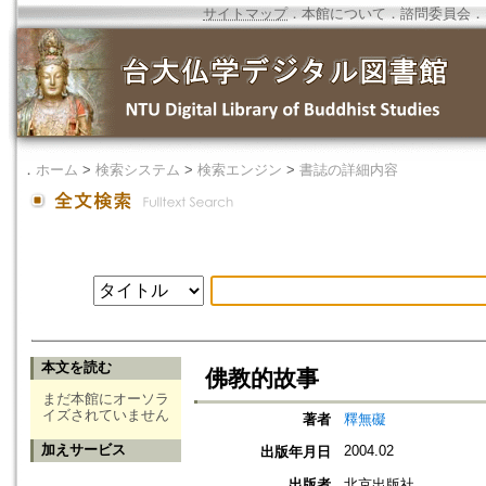
サイトマップ
．
本館について
．
諮問委員会
．
．
ホーム
>
検索システム
>
検索エンジン
>
書誌の詳細内容
本文を読む
佛教的故事
まだ本館にオーソラ
イズされていません
著者
釋無礙
加えサービス
2004.02
出版年月日
出版者
北京出版社