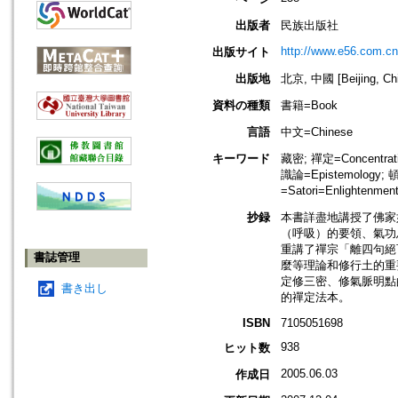
出版者
民族出版社
http://www.e56.com.cn
出版サイト
出版地
北京, 中國 [Beijing, Ch
資料の種類
書籍=Book
言語
中文=Chinese
キーワード
藏密; 禪定=Concentrati
識論=Epistemology; 頓
=Satori=Enlightenme
抄録
本書詳盡地講授了佛家
（呼吸）的要領、氣功
重講了禪宗「離四句絕
書誌管理
麼等理論和修行土的重
定修三密、修氣脈明點
書き出し
的禪定法本。
ISBN
7105051698
938
ヒット数
2005.06.03
作成日