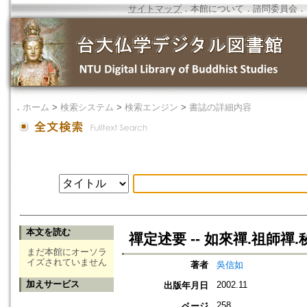
サイトマップ
．
本館について
．
諮問委員会
．
．
ホーム
>
検索システム
>
検索エンジン
>
書誌の詳細内容
本文を読む
禪定述要 -- 如來禪.祖師禪
まだ本館にオーソラ
イズされていません
著者
吳信如
加えサービス
2002.11
出版年月日
258
ページ