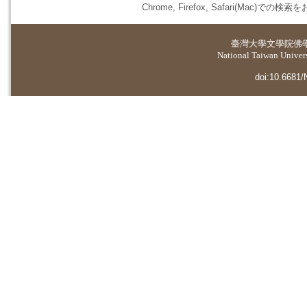
Chrome, Firefox, Safari(
臺灣大學
文學院佛
National Taiwan Universi
doi:10.6681