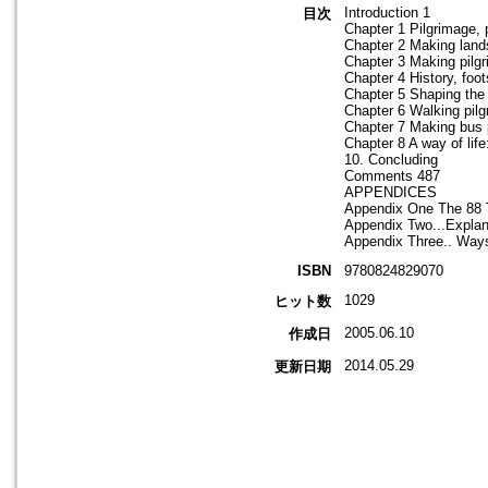
Introduction 1
目次
Chapter 1 Pilgrimage, 
Chapter 2 Making land
Chapter 3 Making pilg
Chapter 4 History, fo
Chapter 5 Shaping the 
Chapter 6 Walking pilg
Chapter 7 Making bus 
Chapter 8 A way of lif
10. Concluding
Comments 487
APPENDICES
Appendix One The 88 T
Appendix Two...Explan
Appendix Three.. Ways 
ISBN
9780824829070
1029
ヒット数
2005.06.10
作成日
2014.05.29
更新日期