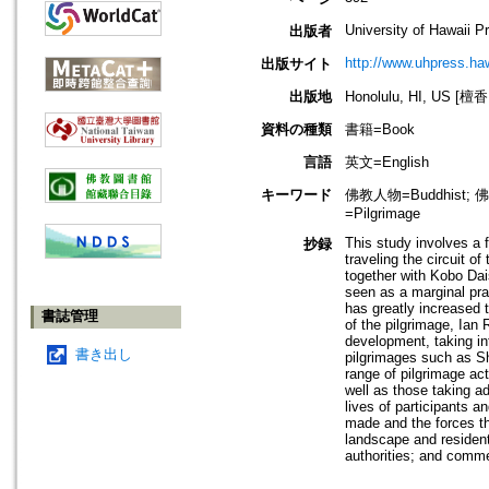
University of Hawaii P
出版者
http://www.uhpress.ha
出版サイト
出版地
Honolulu, HI, US 
資料の種類
書籍=Book
言語
英文=English
キーワード
佛教人物=Buddhist; 佛
=Pilgrimage
This study involves a 
抄録
traveling the circuit o
together with Kobo Dais
seen as a marginal pra
has greatly increased 
書誌管理
of the pilgrimage, Ian
development, taking in
書き出し
pilgrimages such as Sh
range of pilgrimage act
well as those taking a
lives of participants a
made and the forces tha
landscape and resident
authorities; and comme