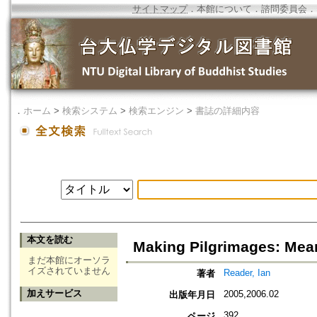
サイトマップ
．
本館について
．
諮問委員会
．
．
ホーム
>
検索システム
>
検索エンジン
>
書誌の詳細内容
本文を読む
Making Pilgrimages: Mean
まだ本館にオーソラ
イズされていません
Reader, Ian
著者
加えサービス
2005,2006.02
出版年月日
392
ページ