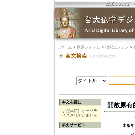
サイトマップ
．
．
ホーム
>
検索システム
>
検索エンジン
>
本文を読む
開啟原有
まだ本館にオーソラ
イズされていません
加えサービス
出版年
ペ