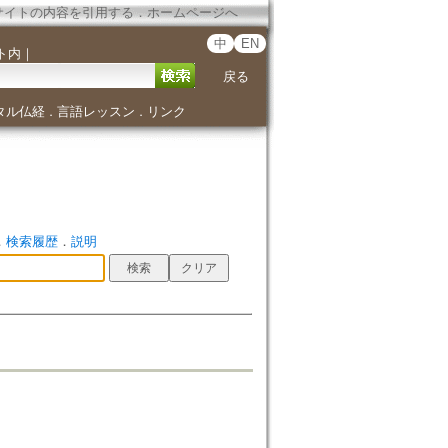
サイトの内容を引用する
．
ホームページへ
中
EN
ト内
｜
戻る
タル仏経
言語レッスン
リンク
．
．
．
検索履歴
．
説明