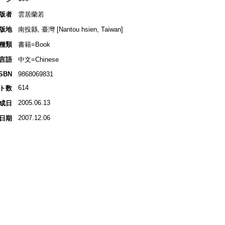
版者
雲居蘭若
版地
南投縣, 臺灣 [Nantou hsien, Taiwan]
種類
書籍=Book
言語
中文=Chinese
ISBN
9868069831
614
ト数
2005.06.13
成日
2007.12.06
日期