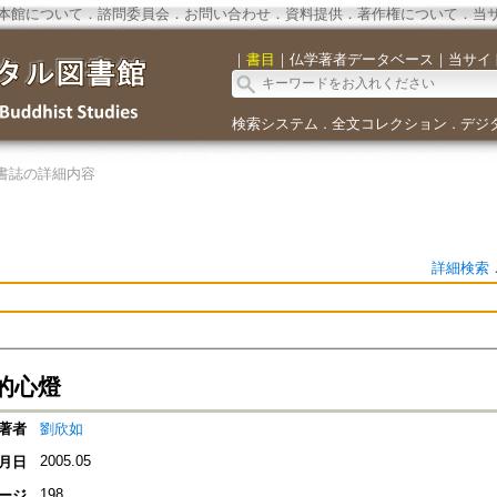
本館について
．
諮問委員会
．
お問い合わせ
．
資料提供
．
著作権について
．
当
｜
書目
｜
仏学著者データベース
｜
当サイ
検索システム
全文コレクション
デジ
．
．
書誌の詳細内容
詳細検索
的心燈
著者
劉欣如
2005.05
月日
198
ージ