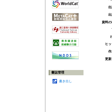
出
出
資料の
ヒッ
作
更新
書誌管理
書き出し