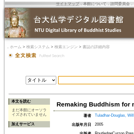
サイトマップ
．
本館について
．
諮問委員会
．
．
ホーム
>
検索システム
>
検索エンジン
>
書誌の詳細内容
本文を読む
Remaking Buddhism for 
まだ本館にオーソラ
イズされていません
Tuladhar-Douglas, Will
著者
加えサービス
2005
出版年月日
RoutledgeCurzon Pre
出版者