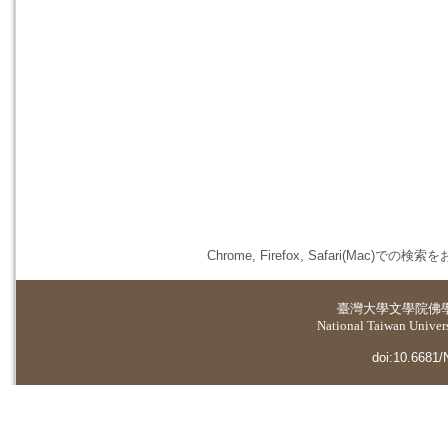
Chrome, Firefox, Safari(
臺灣大學
文學院佛
National Taiwan Universi
doi:10.6681