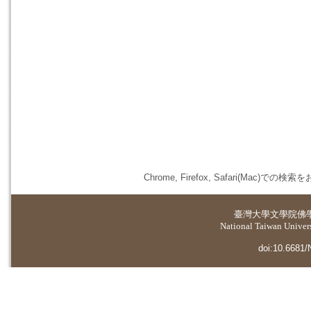
Chrome, Firefox, Safari(
臺灣大學
文學院佛
National Taiwan Universi
doi:10.6681