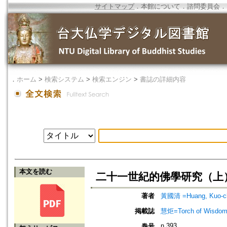
サイトマップ
．
本館について
．
諮問委員会
．
．
ホーム
>
検索システム
>
検索エンジン
>
書誌の詳細内容
本文を読む
二十一世紀的佛學研究（上）=The B
著者
黃國清 =Huang, Kuo-c
掲載誌
慧炬=Torch of Wisdom
n.393
巻号