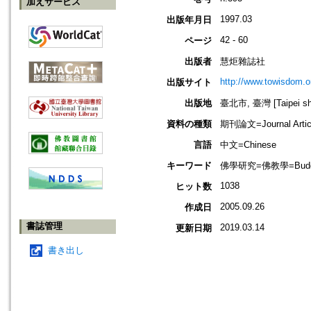
加えサービス
1997.03
出版年月日
42 - 60
ページ
出版者
慧炬雜誌社
http://www.towisdom.o
出版サイト
出版地
臺北市, 臺灣 [Taipei shi
資料の種類
期刊論文=Journal Artic
言語
中文=Chinese
キーワード
佛學研究=佛教學=Buddhis
1038
ヒット数
2005.09.26
作成日
書誌管理
2019.03.14
更新日期
書き出し