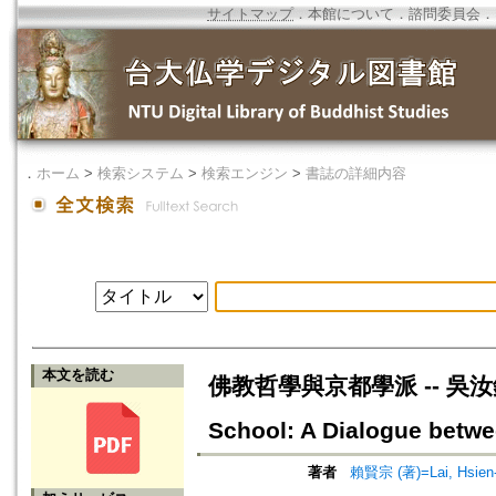
サイトマップ
．
本館について
．
諮問委員会
．
．
ホーム
>
検索システム
>
検索エンジン
>
書誌の詳細内容
本文を読む
佛教哲學與京都學派 -- 吳汝鈞與賴
School: A Dialogue betw
著者
賴賢宗 (著)=Lai, Hsien-t