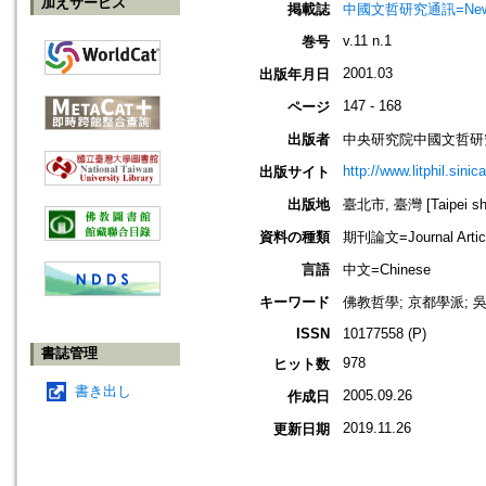
加えサービス
掲載誌
中國文哲研究通訊=Newsletter 
v.11 n.1
巻号
2001.03
出版年月日
147 - 168
ページ
出版者
中央研究院中國文哲研
http://www.litphil.sinic
出版サイト
出版地
臺北市, 臺灣 [Taipei shi
資料の種類
期刊論文=Journal Artic
言語
中文=Chinese
キーワード
佛教哲學; 京都學派; 
ISSN
10177558 (P)
書誌管理
978
ヒット数
書き出し
2005.09.26
作成日
2019.11.26
更新日期