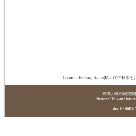
Chrome, Firefox, Safari(
臺灣大學
文學院佛
National Taiwan Universi
doi:10.6681